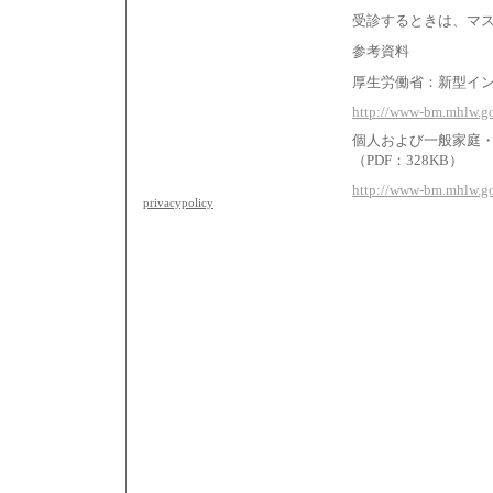
受診するときは、マ
参考資料
厚生労働省：新型イ
http://www-bm.mhlw.g
個人および一般家庭
（PDF：328KB）
http://www-bm.mhlw.g
privacypolicy