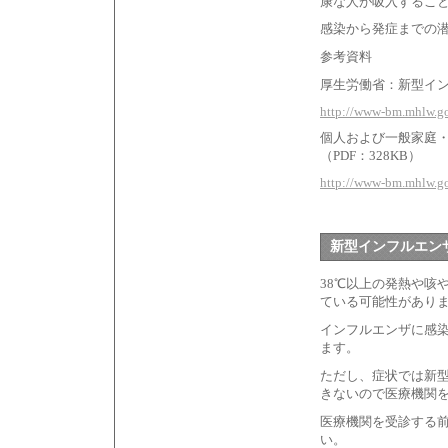
康な人が吸入するこ
感染から発症までの
参考資料
厚生労働省：新型イ
http://www-bm.mhlw.g
個人および一般家庭
（PDF：328KB）
http://www-bm.mhlw.g
新型インフルエンザ
38℃以上の発熱や咳
ている可能性があり
インフルエンザに感
ます。
ただし、症状では新型
きないので医療機関
医療機関を受診する
い。