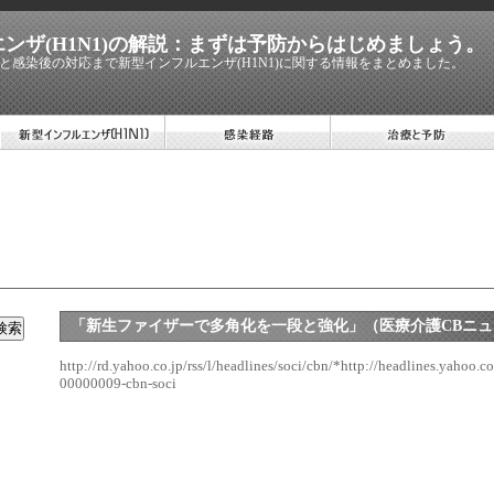
ンザ(H1N1)の解説：まずは予防からはじめましょう。
と感染後の対応まで新型インフルエンザ(H1N1)に関する情報をまとめました。
「新生ファイザーで多角化を一段と強化」（医療介護CBニュ
http://rd.yahoo.co.jp/rss/l/headlines/soci/cbn/*http://headlines.yahoo.
00000009-cbn-soci