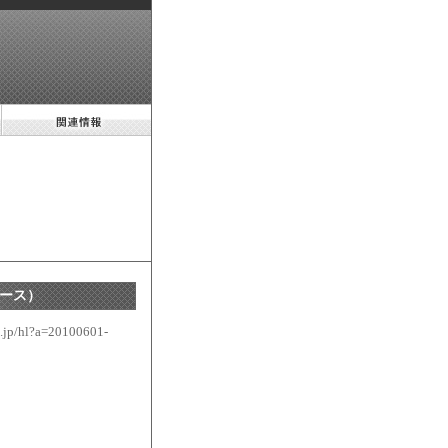
ース）
co.jp/hl?a=20100601-